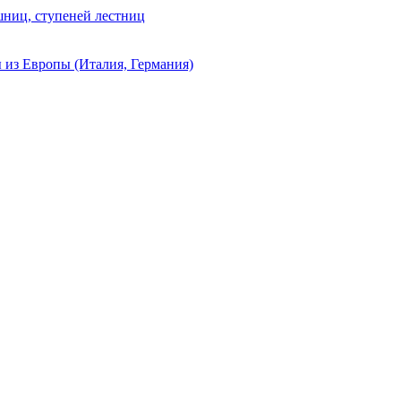
шниц, ступеней лестниц
ы из Европы (Италия, Германия)